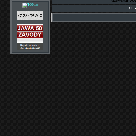
jawarmaniak.wz.c
Chro