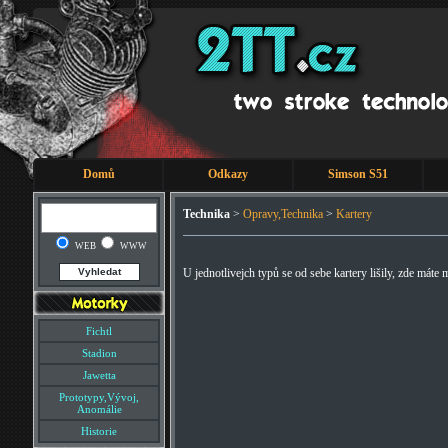
Domů
Odkazy
Simson S51
Technika
>
Opravy,Technika
>
Kartery
WEB
WWW
U jednotlivejch typů se od sebe kartery lišily, zde máte 
Fichtl
Stadion
Jawetta
Prototypy,Vývoj,
Anomálie
Historie