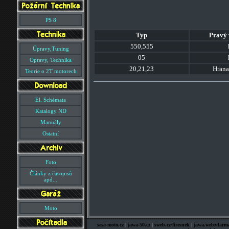
PS 8
Typ
Pravý 
550,555
Úpravy,Tuning
05
Opravy, Technika
20,21,23
Hrana
Teorie o 2T motorech
El. Schémata
Katalogy ND
Manuály
Ostatní
Foto
Články z časopisů
apd...
Moto
sesa-moto.cz
|
jawa-50.cz
|
sweb.cz/firesnek
|
jawa.webzdarma