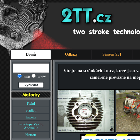
Domů
Odkazy
Simson S51
Vítejte na stránkách 2tt.cz, které jsou 
zaměřené převážne na mop
WEB
WWW
Fichtl
Stadion
Jawetta
Prototypy,Vývoj,
Anomálie
Historie