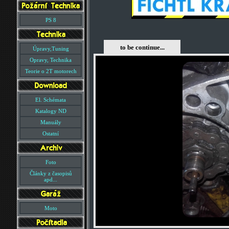
PS 8
to be continue...
Úpravy,Tuning
Opravy, Technika
Teorie o 2T motorech
El. Schémata
Katalogy ND
Manuály
Ostatní
Foto
Články z časopisů
apd...
Moto