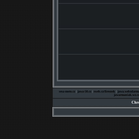
sesa-moto.cz
|
jawa-50.cz
|
sweb.cz/firesnek
|
jawa.webzdarma
jawarmaniak.wz.c
Chro