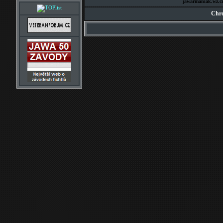
jawarmaniak.wz.c
Chro