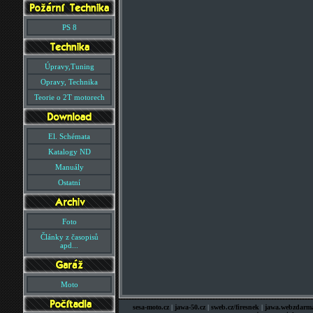
PS 8
Úpravy,Tuning
Opravy, Technika
Teorie o 2T motorech
El. Schémata
Katalogy ND
Manuály
Ostatní
Foto
Články z časopisů
apd...
Moto
sesa-moto.cz
|
jawa-50.cz
|
sweb.cz/firesnek
|
jawa.webzdarma