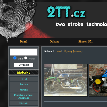
Domů
Odkazy
Simson S51
Galerie
>
Foto
>
Úpravy (ostatní)
WEB
WWW
Fichtl
Stadion
Jawetta
Prototypy,Vývoj,
Anomálie
Historie